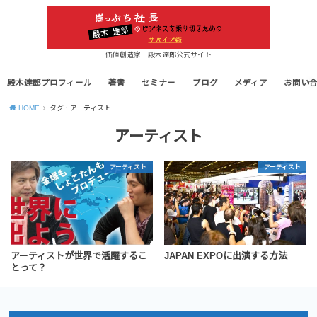
価値創造家 殿木達郎公式サイト
殿木達郎プロフィール
著書
セミナー
ブログ
メディア
お問い
HOME
タグ : アーティスト
アーティスト
アーティスト
アーティスト
アーティストが世界で活躍するこ
JAPAN EXPOに出演する方法
とって？