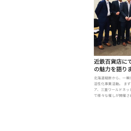
近鉄百貨店に
の魅力を語り
北海道縦断から、一瞬
活性化事業活動。 ま
ア、三重ワールドネッ
で様々な催しが開催さ