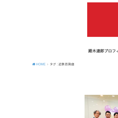
殿木達郎プロフ
HOME
タグ : 近鉄百貨店