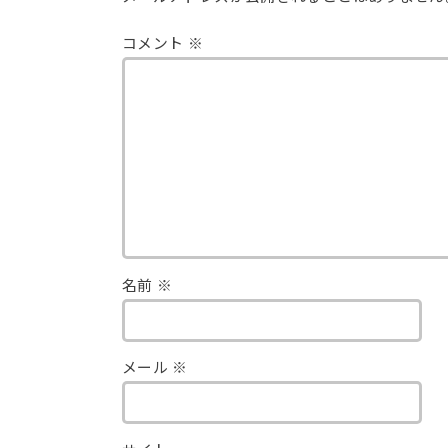
コメント
※
名前
※
メール
※