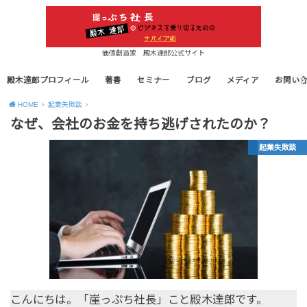
価値創造家 殿木達郎公式サイト
殿木達郎プロフィール
著書
セミナー
ブログ
メディア
お問い
HOME
起業失敗談
なぜ、会社のお金を持ち逃げされたのか？
起業失敗談
こんにちは。「崖っぷち社長」こと殿木達郎です。